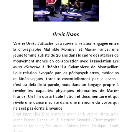
Bruit Blanc
Valérie Urréa s'attache ici à suivre la relation engagée entre
la chorégraphe Mathilde Monnier et Marie-France, une
jeune femme autiste de 26 ans dans le cadre des ateliers de
mouvement menés en collaboration avec l'association
Les
murs d'Aurelle
à l'hôpital La Colombière de Montpellier.
Leur relation évoquée par les pédopsychiatres, médecins
et kinésiologues, transite essentiellement par le corps :
c'est au delà de la parole, mais dans un langage propre à
révéler les capacités physiques étonnantes de Marie-
France. Un film qui articule fiction et documentaire et qui
révèle une danse inscrite dans une mémoire du corps qui
ne s'est pas écrite à l'avance.
Bruit blanc [1998] de Mathilde Monnier & Valérie Urréa, avec
Marie-France Canaguier & Mathilde Monnier; Chorégraphie :
Mathilde Monnier; Réalisation : Valérie Urréa; Musique : Louis
Sclavis.