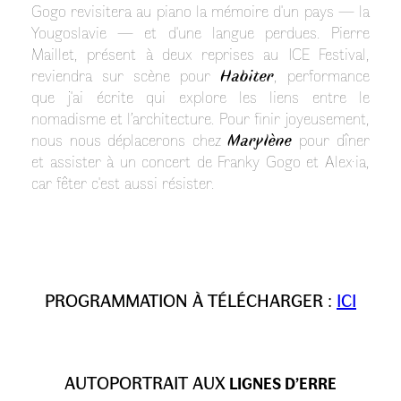
Gogo revisitera au piano la mémoire d'un pays — la
Yougoslavie — et d'une langue perdues. Pierre
Maillet, présent à deux reprises au ICE Festival,
reviendra sur scène pour
Habiter
, performance
que j'ai écrite qui explore les liens entre le
nomadisme et l’architecture. Pour finir joyeusement,
nous nous déplacerons chez
Marylène
pour dîner
et assister à un concert de Franky Gogo et Alex·ia,
car fêter c'est aussi résister.
PROGRAMMATION À TÉLÉCHARGER :
ICI
AUTOPORTRAIT AUX
LIGNES D’ERRE