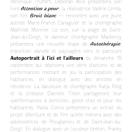
Véronique Truffert, Deborah Allio présentera son
livre
Attention a peur
; la réalisatrice Valérie Urréa,
son film
Bruit blanc
— rencontre avec une jeune
autiste Marie-France Canaguier et la chorégraphe
Mathilde Monnier. Le soir, sur la plage de Saint-
Jean-du-Doigt, le danseur chorégraphe Mackenzy
présentera une nouvelle étape de
Autothérapie
,
transition dansée et paysagère vers le parcours
Autoportrait à l'ici et l'ailleurs
du dimanche 15
septembre qui déploiera une série d’actions et de
performances mettant en jeu la participation des
habitant·es, en dialogue avec des artistes en
résidence. La danseuse et chorégraphe Katja Fleig
et la cinéaste Danielle Tillon partageront leur
«performances à domicile», geste chez et pour les
habitant·es. Paola Comis présentera un extrait du
projet d’écriture et de film qu’elle mènera avec des
adolescent·es de Plougasnou et de Saint-Jean-du-
Doigt. En dialogue avec un locuteur breton, Franky