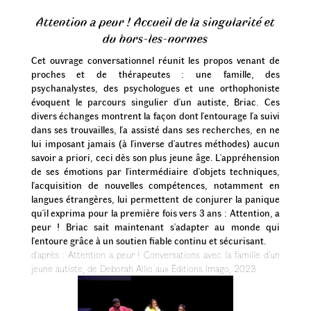
Attention a peur ! Accueil de la singularité et
du hors-les-normes
Cet ouvrage conversationnel réunit les propos venant de
proches et de thérapeutes : une famille, des
psychanalystes, des psychologues et une orthophoniste
évoquent le parcours singulier d'un autiste, Briac. Ces
divers échanges montrent la façon dont l'entourage l'a suivi
dans ses trouvailles, l'a assisté dans ses recherches, en ne
lui imposant jamais (à l'inverse d'autres méthodes) aucun
savoir a priori, ceci dès son plus jeune âge. L'appréhension
de ses émotions par l'intermédiaire d'objets techniques,
l'acquisition de nouvelles compétences, notamment en
langues étrangères, lui permettent de conjurer la panique
qu'il exprima pour la première fois vers 3 ans : Attention, a
peur ! Briac sait maintenant s'adapter au monde qui
l'entoure grâce à un soutien fiable continu et sécurisant.
d'après : Attention a peur ! Conversations avec la famille d’un
jeune autiste, de Deborah Allio aux Éditions Imago, 2023