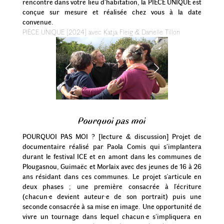
rencontre dans votre lieu d’habitation, la PIÈCE UNIQUE est
conçue sur mesure et réalisée chez vous à la date
convenue.
PIÈCE UNIQUE [2024] avec Katja Fleig & Darielle Tillon
Pourquoi pas moi
POURQUOI PAS MOI ? [lecture & discussion] Projet de
documentaire réalisé par Paola Comis qui s’implantera
durant le festival ICE et en amont dans les communes de
Plougasnou, Guimaëc et Morlaix avec des jeunes de 16 à 26
ans résidant dans ces communes. Le projet s'articule en
deux phases ; une première consacrée à l'écriture
(chacun·e devient auteur·e de son portrait) puis une
seconde consacrée à sa mise en image. Une opportunité de
vivre un tournage dans lequel chacun·e s’impliquera en