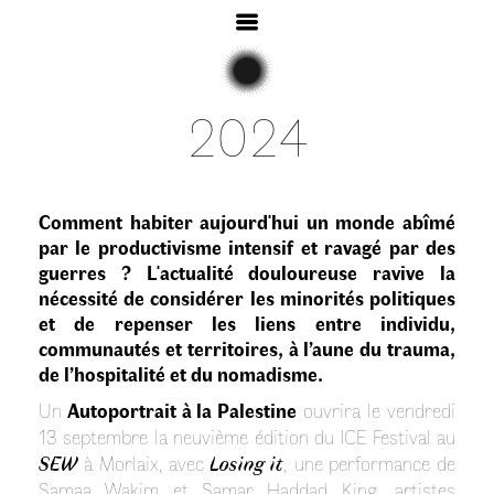
2024
Comment habiter aujourd'hui un monde abîmé
par le productivisme intensif et ravagé par des
guerres ? L'actualité douloureuse ravive la
nécessité de considérer les minorités politiques
et de repenser les liens entre individu,
communautés et territoires, à l’aune du trauma,
de l’hospitalité et du nomadisme.
Un
Autoportrait à la Palestine
ouvrira le vendredi
13 septembre la neuvième édition du ICE Festival au
SEW
à Morlaix, avec
Losing it
, une performance de
Samaa Wakim et Samar Haddad King, artistes